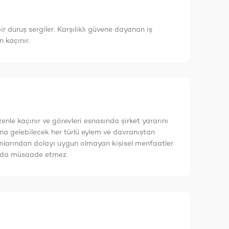
r duruş sergiler. Karşılıklı güvene dayanan iş
 kaçınır.
le kaçınır ve görevleri esnasında șirket yararını
na gelebilecek her türlü eylem ve davranıștan
onumlarından dolayı uygun olmayan kișisel menfaatler
șulda müsaade etmez.