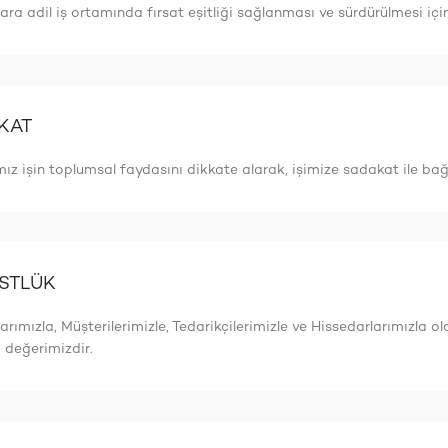
ara adil iş ortamında fırsat eşitliği sağlanması ve sürdürülmesi için 
KAT
ız işin toplumsal faydasını dikkate alarak, işimize sadakat ile bağl
STLÜK
arımızla, Müşterilerimizle, Tedarikçilerimizle ve Hissedarlarımızla o
i değerimizdir.