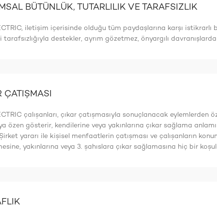
SAL BÜTÜNLÜK, TUTARLILIK VE TARAFSIZLIK
TRIC, iletişim içerisinde olduğu tüm paydaşlarına karşı istikrarlı bi
 tarafsızlığıyla destekler, ayrım gözetmez, önyargılı davranışlardan
 ÇATIŞMASI
CTRIC çalıșanları, çıkar çatıșmasıyla sonuçlanacak eylemlerden özen
a özen gösterir, kendilerine veya yakınlarına çıkar sağlama anlamı
 Șirket yararı ile kișisel menfaatlerin çatıșması ve çalıșanların k
mesine, yakınlarına veya 3. șahıslara çıkar sağlamasına hiç bir ko
FLIK