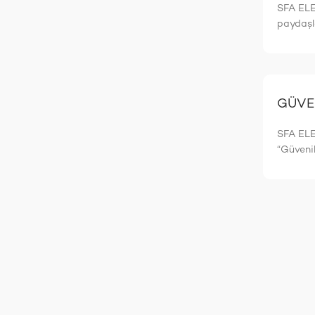
SFA ELEC
paydaşla
GÜVEN
SFA ELEC
“Güvenil