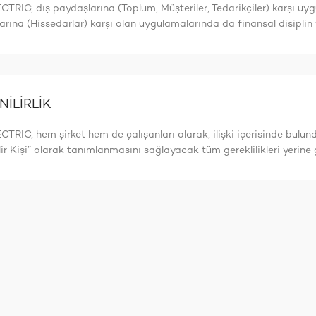
TRIC, dış paydaşlarına (Toplum, Müşteriler, Tedarikçiler) karşı uyg
rına (Hissedarlar) karşı olan uygulamalarında da finansal disiplin v
İLİRLİK
TRIC, hem şirket hem de çalışanları olarak, ilişki içerisinde bulun
ir Kişi” olarak tanımlanmasını sağlayacak tüm gereklilikleri yerine g