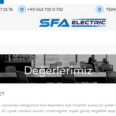
7 15 76
+90 545 732 0 732
TEKN
TEKNIK DESTEK
Değerlerimiz
ET
isi içerisinde olduğumuz tüm kesimlere eşit fırsatlar sunan bir şirket 
, dil, uyruk, medeni durum, cinsel eğilim, siyasi görüş, engellilik v