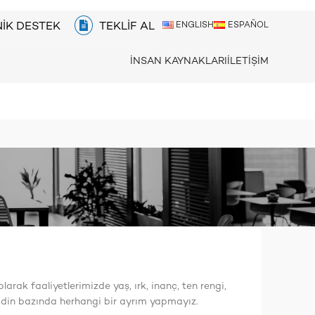
IK DESTEK
TEKLIF AL
ENGLISH
ESPAÑOL
İNSAN KAYNAKLARI
İLETIŞIM
olarak faaliyetlerimizde yaş, ırk, inanç, ten rengi,
eya din bazında herhangi bir ayrım yapmayız.