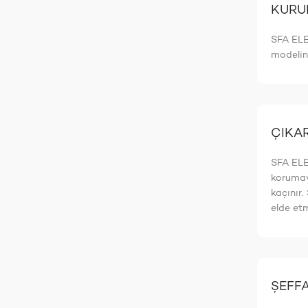
KURUM
SFA ELEC
modelini
ÇIKAR
SFA ELE
korumay
kaçınır.
elde et
ŞEFFA