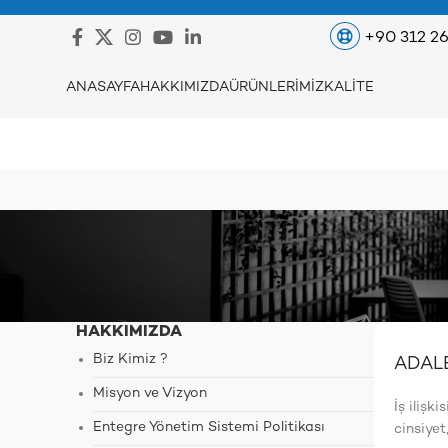
+90 312 26
ANASAYFA
HAKKIMIZDA
ÜRÜNLERIMIZ
KALITE
HAKKIMIZDA
Biz Kimiz ?
ADAL
Misyon ve Vizyon
İş ilişk
Entegre Yönetim Sistemi Politikası
cinsiyet